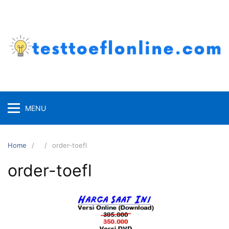
Skip
to
content
MENU
Home
order-toefl
order-toefl