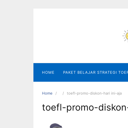
Skip
to
content
HOME
PAKET BELAJAR STRATEGI TOE
Home
toefl-promo-diskon-hari ini-aja
toefl-promo-diskon-