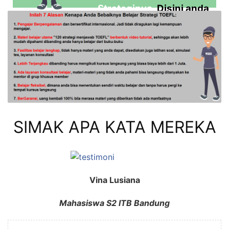
Strateginya
, Disini anda
Juga akan
Dilatih untuk
Mahir
Mengerjakan Soal-soal
, dan
Dibimbing
Langsung
oleh pengajar yang
berpengalaman dibidang TOEFL..
SIMAK APA KATA MEREKA
Vina Lusiana
Mahasiswa S2 ITB Bandung