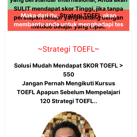
SULIT mendapat skor Tinggi, jika tanpa
Maka dari itu,
Strategi TOEFL
akan
persiapan belajar yang matang dengan
membantu anda untuk menghadapi tes
metode belajar yang tepat.
TOEFL dan Memperoleh Skor TOEFL
sesuai dengan Harapan anda..
~Strategi TOEFL~
Solusi Mudah Mendapat SKOR TOEFL >
550
Jangan Pernah Mengikuti Kursus
TOEFL Apapun Sebelum Mempelajari
120 Strategi TOEFL..