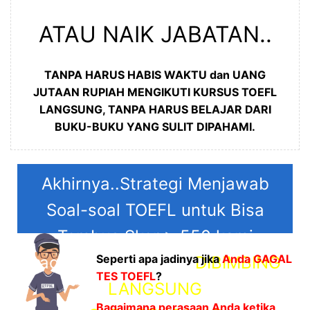
ATAU NAIK JABATAN..
TANPA HARUS HABIS WAKTU dan UANG
JUTAAN RUPIAH MENGIKUTI KURSUS TOEFL
LANGSUNG, TANPA HARUS BELAJAR DARI
BUKU-BUKU YANG SULIT DIPAHAMI.
Akhirnya..Strategi Menjawab
Soal-soal TOEFL untuk Bisa
Tembus Skor > 550 kami
Seperti apa jadinya jika
Anda GAGAL
bagikan untuk anda,
DIBIMBING
TES TOEFL
?
LANGSUNG
Bagaimana perasaan Anda
ketika