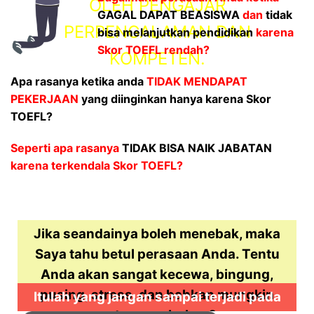
OLEH PENGAJAR
GAGAL DAPAT BEASISWA
dan
tidak
PERPENGALAMAN DAN
bisa melanjutkan pendidikan
karena
Skor TOEFL rendah?
KOMPETEN.
Apa rasanya ketika anda
TIDAK MENDAPAT
PEKERJAAN
yang diinginkan hanya karena Skor
TOEFL?
Seperti apa rasanya
TIDAK BISA NAIK JABATAN
karena terkendala Skor TOEFL?
Jika seandainya boleh menebak, maka
Saya tahu betul perasaan Anda. Tentu
Anda akan sangat kecewa, bingung,
pusing, stress, dan bahkan mungkin
Itulah yang jangan sampai terjadi pada